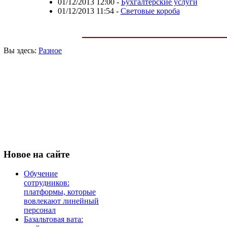
01/12/2013 12:00
-
Бухгалтерские услуги
01/12/2013 11:54
-
Световые короба
Вы здесь:
Разное
Новое
на сайте
Обучение
сотрудников:
платформы, которые
вовлекают линейный
персонал
Базальтовая вата: