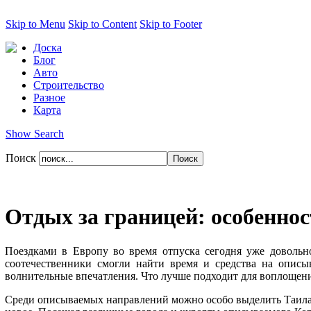
Skip to Menu
Skip to Content
Skip to Footer
Доска
Блог
Авто
Строительство
Разное
Карта
Show Search
Поиск
Отдых за границей: особеннос
Поездками в Европу во время отпуска сегодня уже довольно
соотечественники смогли найти время и средства на описы
волнительные впечатления. Что лучше подходит для воплощени
Среди описываемых направлений можно особо выделить Таиланд