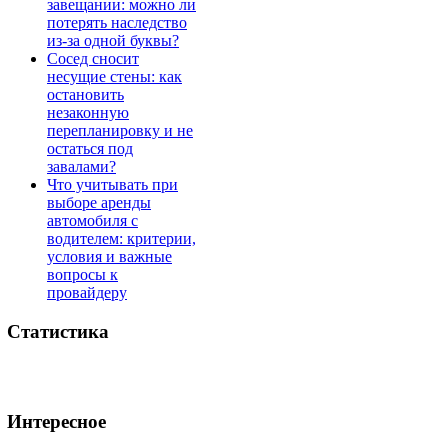
завещании: можно ли
потерять наследство
из-за одной буквы?
Сосед сносит
несущие стены: как
остановить
незаконную
перепланировку и не
остаться под
завалами?
Что учитывать при
выборе аренды
автомобиля с
водителем: критерии,
условия и важные
вопросы к
провайдеру
Статистика
Интересное