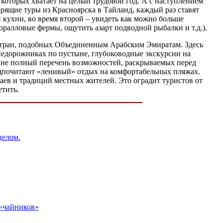
 которых хватает на целый трудовой год. А с наступлением
рящие туры из Красноярска в Тайланд, каждый раз ставят
 кухни, во время второй – увидеть как можно больше
оралловые фермы, ощутить азарт подводной рыбалки и т.д.).
х стран, подобных Объединенным Арабским Эмиратам. Здесь
недорожниках по пустыне, глубоководные экскурсии на
ко не полный перечень возможностей, раскрываемых перед
едпочитают «ленивый» отдых на комфортабельных пляжах.
аев и традиций местных жителей. Это оградит туристов от
етить.
целом.
 «чайников»