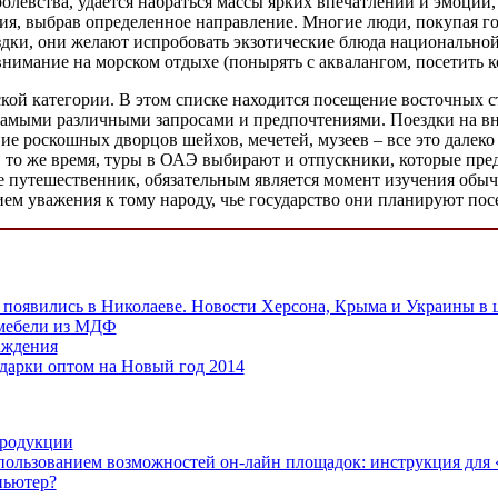
левства, удается набраться массы ярких впечатлений и эмоций,
я, выбрав определенное направление. Многие люди, покупая го
здки, они желают испробовать экзотические блюда национальной
внимание на морском отдыхе (понырять с аквалангом, посетить к
еской категории. В этом списке находится посещение восточны
 самыми различными запросами и предпочтениями. Поездки на в
ние роскошных дворцов шейхов, мечетей, музеев – все это дале
 то же время, туры в ОАЭ выбирают и отпускники, которые пр
е путешественник, обязательным является момент изучения обыч
ием уважения к тому народу, чье государство они планируют пос
появились в Николаеве. Новости Херсона, Крыма и Украины в 
мебели из МДФ
аждения
дарки оптом на Новый год 2014
продукции
пользованием возможностей он-лайн площадок: инструкция для
пьютер?