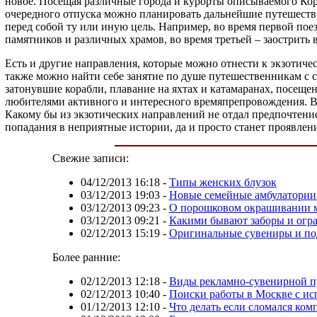
новое. Посещая различные города и курорты описываемого Коро
очередного отпуска можно планировать дальнейшие путешестви
перед собой ту или иную цель. Например, во время первой пое
памятников и различных храмов, во время третьей – заострить 
Есть и другие направления, которые можно отнести к экзотич
также можно найти себе занятие по душе путешественникам с
затонувшие корабли, плавание на яхтах и катамаранах, посеще
любителями активного и интересного времяпрепровождения. В
Какому бы из экзотических направлений не отдал предпочтени
попадания в неприятные истории, да и просто станет проявлен
Свежие записи:
04/12/2013 16:18
-
Типы женских блузок
03/12/2013 19:03
-
Новые семейные амбулатории 
03/12/2013 09:23
-
О порошковом окрашивании 
03/12/2013 09:21
-
Какими бывают заборы и огр
02/12/2013 15:19
-
Оригинальные сувениры и по
Более ранние:
02/12/2013 12:18
-
Виды рекламно-сувенирной 
02/12/2013 10:40
-
Поиски работы в Москве с ис
01/12/2013 12:10
-
Что делать если сломался ком