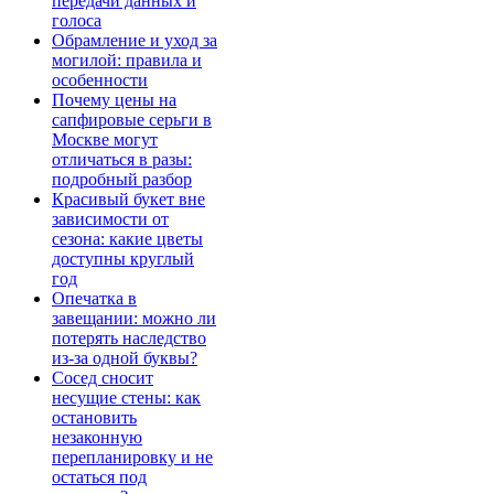
передачи данных и
голоса
Обрамление и уход за
могилой: правила и
особенности
Почему цены на
сапфировые серьги в
Москве могут
отличаться в разы:
подробный разбор
Красивый букет вне
зависимости от
сезона: какие цветы
доступны круглый
год
Опечатка в
завещании: можно ли
потерять наследство
из-за одной буквы?
Сосед сносит
несущие стены: как
остановить
незаконную
перепланировку и не
остаться под