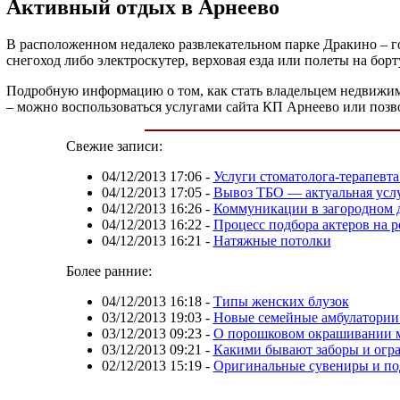
Активный отдых в Арнеево
В расположенном недалеко развлекательном парке Дракино – го
снегоход либо электроскутер, верховая езда или полеты на бо
Подробную информацию о том, как стать владельцем недвижим
– можно воспользоваться услугами сайта КП Арнеево или позво
Свежие записи:
04/12/2013 17:06
-
Услуги стоматолога-терапевта
04/12/2013 17:05
-
Вывоз ТБО ― актуальная усл
04/12/2013 16:26
-
Коммуникации в загородном 
04/12/2013 16:22
-
Процесс подбора актеров на 
04/12/2013 16:21
-
Натяжные потолки
Более ранние:
04/12/2013 16:18
-
Типы женских блузок
03/12/2013 19:03
-
Новые семейные амбулатории 
03/12/2013 09:23
-
О порошковом окрашивании 
03/12/2013 09:21
-
Какими бывают заборы и огр
02/12/2013 15:19
-
Оригинальные сувениры и по