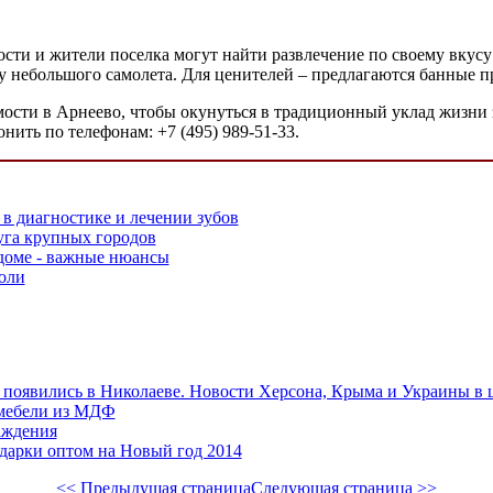
сти и жители поселка могут найти развлечение по своему вкусу
рту небольшого самолета. Для ценителей – предлагаются банные 
ости в Арнеево, чтобы окунуться в традиционный уклад жизни 
нить по телефонам: +7 (495) 989-51-33.
 в диагностике и лечении зубов
уга крупных городов
доме - важные нюансы
роли
появились в Николаеве. Новости Херсона, Крыма и Украины в 
мебели из МДФ
аждения
дарки оптом на Новый год 2014
<< Предыдущая страница
Следующая страница >>