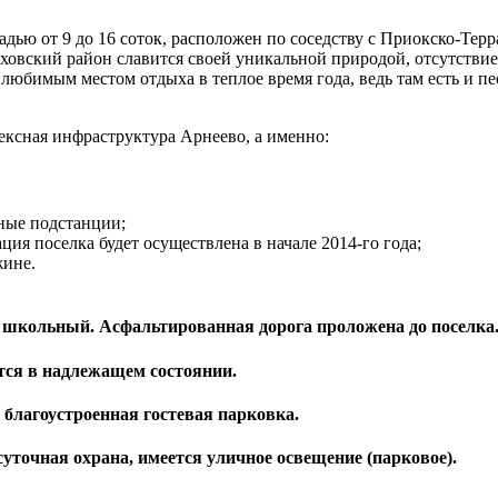
ью от 9 до 16 соток, расположен по соседству с Приокско-Терра
пуховский район славится своей уникальной природой, отсутств
 любимым местом отдыха в теплое время года, ведь там есть и п
ксная инфраструктура Арнеево, а именно:
ные подстанции;
ия поселка будет осуществлена в начале 2014-го года;
жине.
 и школьный. Асфальтированная дорога проложена до поселка
атся в надлежащем состоянии.
 благоустроенная гостевая парковка.
суточная охрана, имеется уличное освещение (парковое).