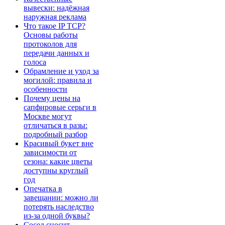
вывески: надёжная
наружная реклама
Что такое IP TCP?
Основы работы
протоколов для
передачи данных и
голоса
Обрамление и уход за
могилой: правила и
особенности
Почему цены на
сапфировые серьги в
Москве могут
отличаться в разы:
подробный разбор
Красивый букет вне
зависимости от
сезона: какие цветы
доступны круглый
год
Опечатка в
завещании: можно ли
потерять наследство
из-за одной буквы?
Сосед сносит