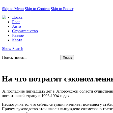
Skip to Menu
Skip to Content
Skip to Footer
Доска
Блог
Авто
Строительство
Разное
Карта
Show Search
Поиск
На что потратят сэкономленн
За последние пятнадцать лет в Запорожской области существе
поглотившей страну в 1993-1994 годах.
Несмотря на то, что сейчас ситуация начинает понемногу стаби
Причем руководство этой школы вынуждено ежемесячно тратить