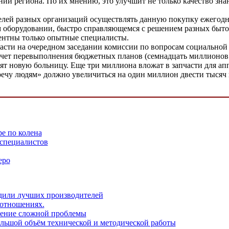
й региона. По их мнению, это улучшит не только качество знан
елей разных организаций осуществлять данную покупку ежегодн
ом оборудовании, быстро справляющемся с решением разных быт
тентны только опытные специалисты.
сти на очередном заседании комиссии по вопросам социальной п
 счет перевыполнения бюджетных планов (семнадцать миллионов
роят новую больницу. Еще три миллиона вложат в запчасти для 
чу людям» должно увеличиться на один миллион двести тысяч 
е по колена
 специалистов
еро
дили лучших производителей
 отношениях.
шение сложной проблемы
ольшой объём технической и методической работы