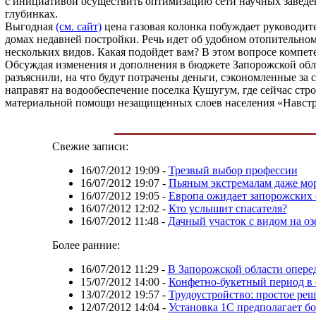
с инициативой осуществить оптимизацию сети научных заведени
глубинках.
Выгодная
(см. сайт)
цена газовая колонка побуждает руководит
домах недавней постройки. Речь идет об удобном отопительн
нескольких видов. Какая подойдет вам? В этом вопросе компе
Обсуждая изменения и дополнения в бюджете Запорожской обла
разъяснили, на что будут потрачены деньги, сэкономленные за
направят на водообеспечение поселка Кушугум, где сейчас ст
материальной помощи незащищенных слоев населения «Навстре
Свежие записи:
16/07/2012 19:09
-
Трезвый выбор профессии
16/07/2012 19:07
-
Пьяным экстремалам даже мор
16/07/2012 19:05
-
Европа ожидает запорожских
16/07/2012 12:02
-
Кто услышит спасателя?
16/07/2012 11:48
-
Дачный участок с видом на оз
Более ранние:
16/07/2012 11:29
-
В Запорожской области опере
15/07/2012 14:00
-
Конфетно-букетный период в
13/07/2012 19:57
-
Трудоустройство: простое ре
12/07/2012 14:04
-
Установка 1С предполагает б