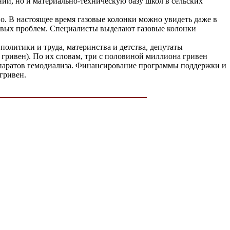
ий, но и материально-техническую базу школ в сельских
о. В настоящее время газовые колонки можно увидеть даже в
овых проблем. Специалисты выделают газовые колонки
олитики и труда, материнства и детства, депутаты
 гривен). По их словам, три с половиной миллиона гривен
аппаратов гемодиализа. Финансирование программы поддержки и
гривен.