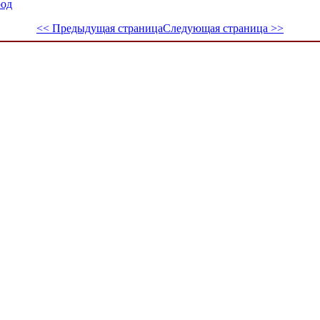
род
<< Предыдущая страница
Следующая страница >>