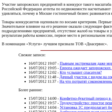
Участие запорожских предприятий в конкурсе такого масштаба
Российской Федерации агенты по недвижимости насчитывают ок
удивляться, почему в Москве гостиничный бизнес развивается н
Товары конкурсантов оценивали по восьми критериям. Первые
Значительное влияние на его решение оказали следующие факт
подразделениями предприятий, отсутствие жалоб на товары и 
результатам работы комиссии, первое место в региональном 
В номинации «Услуги» лучшим признали ТОВ «Диасервис».
Свежие записи:
16/07/2012 19:07
-
Пьяным экстремалам даже мор
16/07/2012 19:05
-
Европа ожидает запорожских
16/07/2012 12:02
-
Кто услышит спасателя?
16/07/2012 11:48
-
Дачный участок с видом на оз
16/07/2012 11:37
-
На что потратят сэкономленн
Более ранние:
15/07/2012 14:00
-
Конфетно-букетный период в
13/07/2012 19:57
-
Трудоустройство: простое ре
12/07/2012 14:04
-
Установка 1С предполагает б
11/07/2012 17:58
-
Амброзия перекрывает кисло