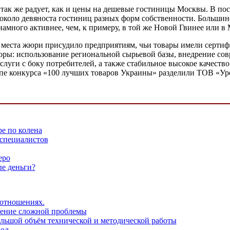
 так же радует, как и цены на дешевые гостиницы Москвы. В по
оло девяноста гостиниц разных форм собственности. Большинст
амного активнее, чем, к примеру, в той же Новой Гвинее или в
 места жюри присудило предприятиям, чьи товары имели сертиф
оры: использование региональной сырьевой базы, внедрение со
услуги с боку потребителей, а также стабильное высокое качес
этапе конкурса «100 лучших товаров Украины» разделили ТОВ «
е по колена
 специалистов
еро
ые деньги?
 отношениях.
шение сложной проблемы
ольшой объём технической и методической работы
род