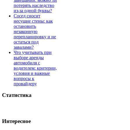
завещании: можно ли
потерять наследство
из-за одной буквы?
Сосед сносит
несущие стены: как
остановить
незаконную
перепланировку и не
остаться под
завалами?
Что учитывать при
выборе аренды
автомобиля с
водителем: критерии,
условия и важные
вопросы к
провайдеру
Статистика
Интересное