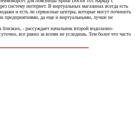
евмокорсет для поясницы Spinal Doctor 101 наряду с
ез систему интернет. В виртуальных магазинах всегда есть
родажи и есть ли сервисные центры, которые могут починить
ими предприятиями, да еще и виртуальными, лучше не
х близких, - рассуждает начальник второй водолазно-
точно, все равно за всеми не уследишь. Тем более что часто