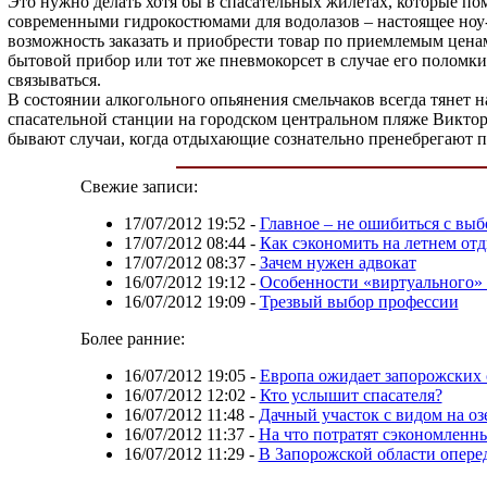
Это нужно делать хотя бы в спасательных жилетах, которые по
современными гидрокостюмами для водолазов – настоящее ноу-х
возможность заказать и приобрести товар по приемлемым ценам
бытовой прибор или тот же пневмокорсет в случае его поломки
связываться.
В состоянии алкогольного опьянения смельчаков всегда тянет н
спасательной станции на городском центральном пляже Виктор 
бывают случаи, когда отдыхающие сознательно пренебрегают п
Свежие записи:
17/07/2012 19:52
-
Главное – не ошибиться с вы
17/07/2012 08:44
-
Как сэкономить на летнем от
17/07/2012 08:37
-
Зачем нужен адвокат
16/07/2012 19:12
-
Особенности «виртуального»
16/07/2012 19:09
-
Трезвый выбор профессии
Более ранние:
16/07/2012 19:05
-
Европа ожидает запорожских
16/07/2012 12:02
-
Кто услышит спасателя?
16/07/2012 11:48
-
Дачный участок с видом на оз
16/07/2012 11:37
-
На что потратят сэкономленн
16/07/2012 11:29
-
В Запорожской области опере