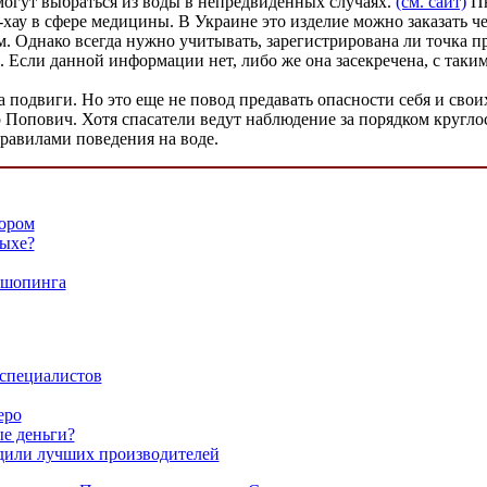
могут выбраться из воды в непредвиденных случаях.
(см. сайт)
Пн
ау в сфере медицины. В Украине это изделие можно заказать чер
. Однако всегда нужно учитывать, зарегистрирована ли точка п
. Если данной информации нет, либо же она засекречена, с так
а подвиги. Но это еще не повод предавать опасности себя и свои
Попович. Хотя спасатели ведут наблюдение за порядком круглосу
равилами поведения на воде.
бором
дыхе?
 шопинга
 специалистов
еро
ые деньги?
дили лучших производителей