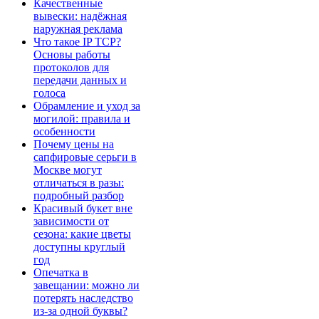
Качественные
вывески: надёжная
наружная реклама
Что такое IP TCP?
Основы работы
протоколов для
передачи данных и
голоса
Обрамление и уход за
могилой: правила и
особенности
Почему цены на
сапфировые серьги в
Москве могут
отличаться в разы:
подробный разбор
Красивый букет вне
зависимости от
сезона: какие цветы
доступны круглый
год
Опечатка в
завещании: можно ли
потерять наследство
из-за одной буквы?