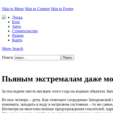
Skip to Menu
Skip to Content
Skip to Footer
Доска
Блог
Авто
Строительство
Разное
Карта
Show Search
Поиск
Пьяным экстремалам даже мо
За последние шесть месяцев этого года на водных объектах За
Из них четверо – дети. Как отмечают сотрудники Запорожской 
понимать: заходить в воду в нетрезвом состоянии – то же само
Несмотря на многочисленные предупреждения спасателей, парни