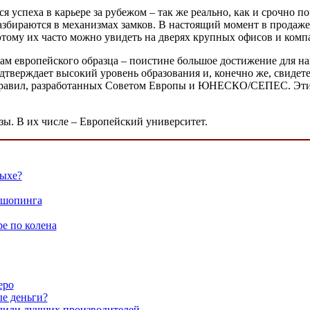
я успеха в карьере за рубежом – так же реально, как и срочно 
азбираются в механизмах замков. В настоящий момент в продаже
тому их часто можно увидеть на дверях крупных офисов и комп
ам европейского образца – поистине большое достижение для на
дтверждает высокий уровень образования и, конечно же, свидет
 правил, разработанных Советом Европы и ЮНЕСКО/СЕПЕС. Эти 
ы. В их числе – Европейский университет.
дыхе?
 шопинга
е по колена
еро
ые деньги?
дили лучших производителей