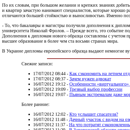
По их словам, при большом желании и крепких знаниях добитьс
и квартир зачастую нанимают специалистов, которые хорошо р
отличаются большей стойкостью и выносливостью. Именно поэ
- То, что бакалавры и магистры получили дополнения к диплом
университета Николай Фролов. – Прежде всего, это событие по
Дополнения к дипломам нового образца составлены с учетом
высшее образование в более чем ста восьми странах мира.
В Украине дипломы европейского образца выдают немногие вуз
Свежие записи:
17/07/2012 08:44
-
Как сэкономить на летнем от
17/07/2012 08:37
-
Зачем нужен адвокат
16/07/2012 19:12
-
Особенности «виртуального»
16/07/2012 19:09
-
Трезвый выбор профессии
16/07/2012 19:07
-
Пьяным экстремалам даже мор
Более ранние:
16/07/2012 12:02
-
Кто услышит спасателя?
16/07/2012 11:48
-
Дачный участок с видом на оз
16/07/2012 11:37
-
На что потратят сэкономленн
16/07/2012 11:29
-
В Запорожской области опере