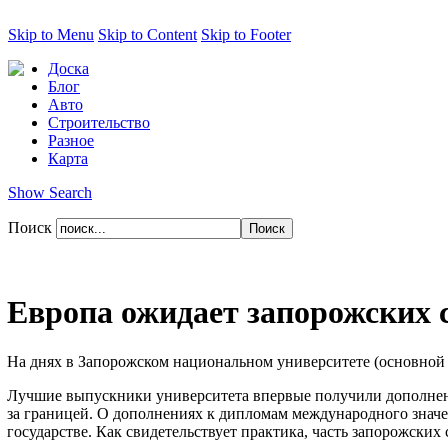
Skip to Menu
Skip to Content
Skip to Footer
Доска
Блог
Авто
Строительство
Разное
Карта
Show Search
Поиск
Европа ожидает запорожских 
На днях в Запорожском национальном университете (основной 
Лучшие выпускники университета впервые получили дополнени
за границей. О дополнениях к дипломам международного значе
государстве. Как свидетельствует практика, часть запорожск