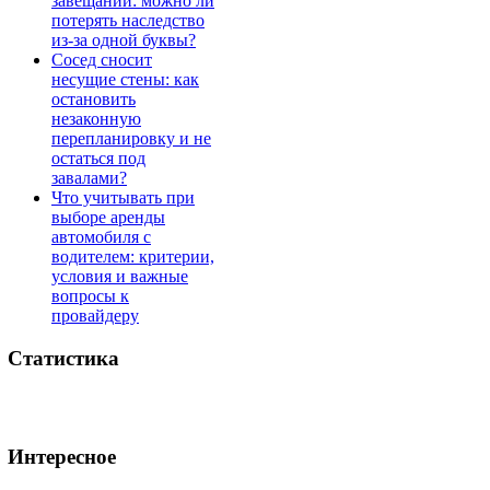
завещании: можно ли
потерять наследство
из-за одной буквы?
Сосед сносит
несущие стены: как
остановить
незаконную
перепланировку и не
остаться под
завалами?
Что учитывать при
выборе аренды
автомобиля с
водителем: критерии,
условия и важные
вопросы к
провайдеру
Статистика
Интересное