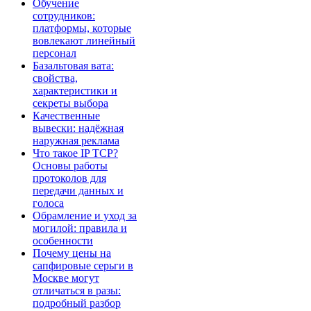
Обучение
сотрудников:
платформы, которые
вовлекают линейный
персонал
Базальтовая вата:
свойства,
характеристики и
секреты выбора
Качественные
вывески: надёжная
наружная реклама
Что такое IP TCP?
Основы работы
протоколов для
передачи данных и
голоса
Обрамление и уход за
могилой: правила и
особенности
Почему цены на
сапфировые серьги в
Москве могут
отличаться в разы:
подробный разбор