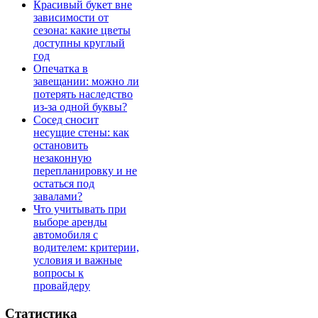
Красивый букет вне
зависимости от
сезона: какие цветы
доступны круглый
год
Опечатка в
завещании: можно ли
потерять наследство
из-за одной буквы?
Сосед сносит
несущие стены: как
остановить
незаконную
перепланировку и не
остаться под
завалами?
Что учитывать при
выборе аренды
автомобиля с
водителем: критерии,
условия и важные
вопросы к
провайдеру
Статистика