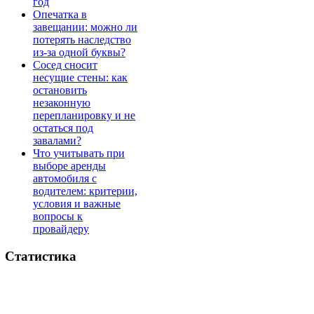
год
Опечатка в
завещании: можно ли
потерять наследство
из-за одной буквы?
Сосед сносит
несущие стены: как
остановить
незаконную
перепланировку и не
остаться под
завалами?
Что учитывать при
выборе аренды
автомобиля с
водителем: критерии,
условия и важные
вопросы к
провайдеру
Статистика