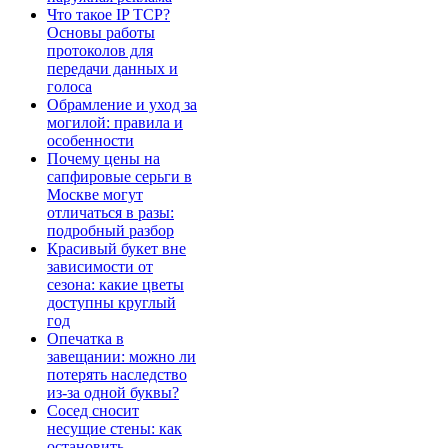
Что такое IP TCP?
Основы работы
протоколов для
передачи данных и
голоса
Обрамление и уход за
могилой: правила и
особенности
Почему цены на
сапфировые серьги в
Москве могут
отличаться в разы:
подробный разбор
Красивый букет вне
зависимости от
сезона: какие цветы
доступны круглый
год
Опечатка в
завещании: можно ли
потерять наследство
из-за одной буквы?
Сосед сносит
несущие стены: как
остановить