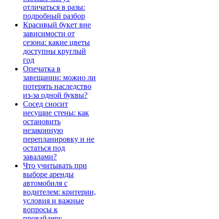
отличаться в разы:
подробный разбор
Красивый букет вне
зависимости от
сезона: какие цветы
доступны круглый
год
Опечатка в
завещании: можно ли
потерять наследство
из-за одной буквы?
Сосед сносит
несущие стены: как
остановить
незаконную
перепланировку и не
остаться под
завалами?
Что учитывать при
выборе аренды
автомобиля с
водителем: критерии,
условия и важные
вопросы к
провайдеру