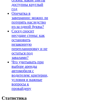
сезона: какие цветы
доступны круглый
год
Опечатка в
завещании: можно ли
потерять наследство
из-за одной буквы?
Сосед сносит
несущие стены: как
остановить
незаконную
перепланировку и не
остаться под
завалами?
Что учитывать при
выборе аренды
автомобиля с
водителем: критерии,
условия и важные
вопросы к
провайдеру
Статистика