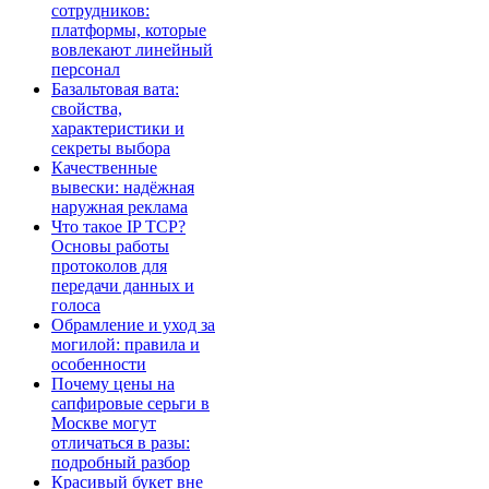
сотрудников:
платформы, которые
вовлекают линейный
персонал
Базальтовая вата:
свойства,
характеристики и
секреты выбора
Качественные
вывески: надёжная
наружная реклама
Что такое IP TCP?
Основы работы
протоколов для
передачи данных и
голоса
Обрамление и уход за
могилой: правила и
особенности
Почему цены на
сапфировые серьги в
Москве могут
отличаться в разы:
подробный разбор
Красивый букет вне