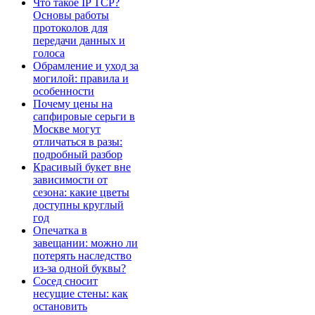
Что такое IP TCP?
Основы работы
протоколов для
передачи данных и
голоса
Обрамление и уход за
могилой: правила и
особенности
Почему цены на
сапфировые серьги в
Москве могут
отличаться в разы:
подробный разбор
Красивый букет вне
зависимости от
сезона: какие цветы
доступны круглый
год
Опечатка в
завещании: можно ли
потерять наследство
из-за одной буквы?
Сосед сносит
несущие стены: как
остановить