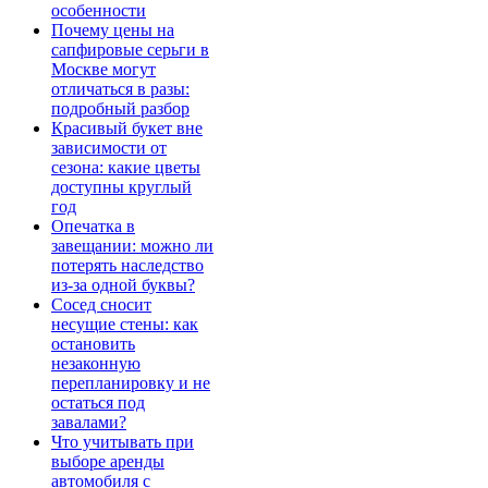
особенности
Почему цены на
сапфировые серьги в
Москве могут
отличаться в разы:
подробный разбор
Красивый букет вне
зависимости от
сезона: какие цветы
доступны круглый
год
Опечатка в
завещании: можно ли
потерять наследство
из-за одной буквы?
Сосед сносит
несущие стены: как
остановить
незаконную
перепланировку и не
остаться под
завалами?
Что учитывать при
выборе аренды
автомобиля с