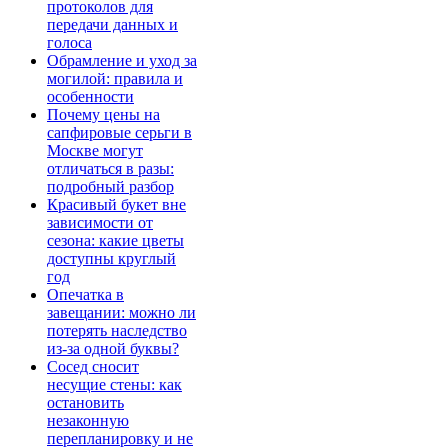
протоколов для
передачи данных и
голоса
Обрамление и уход за
могилой: правила и
особенности
Почему цены на
сапфировые серьги в
Москве могут
отличаться в разы:
подробный разбор
Красивый букет вне
зависимости от
сезона: какие цветы
доступны круглый
год
Опечатка в
завещании: можно ли
потерять наследство
из-за одной буквы?
Сосед сносит
несущие стены: как
остановить
незаконную
перепланировку и не