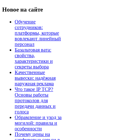
Новое
на сайте
Обучение
сотрудников:
платформы, которые
вовлекают линейный
персонал
Базальтовая вата:
свойства,
характеристики и
секреты выбора
Качественные
вывески: надёжная
наружная реклама
Что такое IP TCP?
Основы работы
протоколов для
передачи данных и
голоса
Обрамление и уход за
могилой: правила и
особенности
Почему цены на
сапфировые серьги в