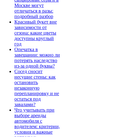
Москве могут
отличаться в разы:
подробный разбор
Красивый букет вне
зависимости от
сезона: какие цветы
доступны круглый
год
Опечатка в
завещании: можно ли
потерять наследство
из-за одной буквы?
Сосед сносит
несущие стены: как
остановить
незаконную
перепланировку и не
остаться под
завалами?
Что учитывать при
выборе аренды
автомобиля с
водителем: критерии,
условия и важные