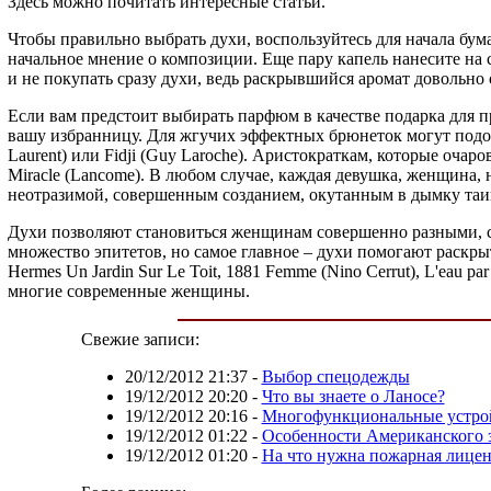
Здесь можно почитать интересные статьи.
Чтобы правильно выбрать духи, воспользуйтесь для начала бу
начальное мнение о композиции. Еще пару капель нанесите на с
и не покупать сразу духи, ведь раскрывшийся аромат довольно 
Если вам предстоит выбирать парфюм в качестве подарка для п
вашу избранницу. Для жгучих эффектных брюнеток могут подойт
Laurent) или Fidji (Guy Laroche). Аристократкам, которые оча
Miracle (Lancome). В любом случае, каждая девушка, женщина, 
неотразимой, совершенным созданием, окутанным в дымку таин
Духи позволяют становиться женщинам совершенно разными,
множество эпитетов, но самое главное – духи помогают раскр
Hermes Un Jardin Sur Le Toit, 1881 Femme (Nino Cerrut), L'eau 
многие современные женщины.
Свежие записи:
20/12/2012 21:37
-
Выбор спецодежды
19/12/2012 20:20
-
Что вы знаете о Ланосе?
19/12/2012 20:16
-
Многофункциональные устро
19/12/2012 01:22
-
Особенности Американского з
19/12/2012 01:20
-
На что нужна пожарная лицен