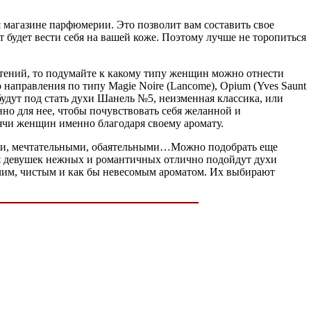
 магазине парфюмерии. Это позволит вам составить свое
т будет вести себя на вашей коже. Поэтому лучше не торопиться
чтений, то подумайте к какому типу женщин можно отнести
направления по типу Magie Noire (Lancome), Opium (Yves Saunt
будут под стать духи Шанель №5, неизменная классика, или
нно для нее, чтобы почувствовать себя желанной и
ячи женщин именно благодаря своему аромату.
ми, мечтательными, обаятельными…Можно подобрать еще
ля девушек нежных и романтичных отлично подойдут духи
, легчим, чистым и как бы невесомым ароматом. Их выбирают