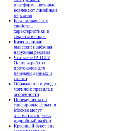
платформы, которые
вовлекают линейный
персонал
Базальтовая вата:
свойства,
характеристики и
секреты выбора
Качественные
вывески: надёжная
наружная реклама
Что такое IP TCP?
Основы работы
протоколов для
передачи данных и
голоса
Обрамление и уход за
могилой: правила и
особенности
Почему цены на
сапфировые серьги в
Москве могут
отличаться в разы:
подробный разбор
Красивый букет вне