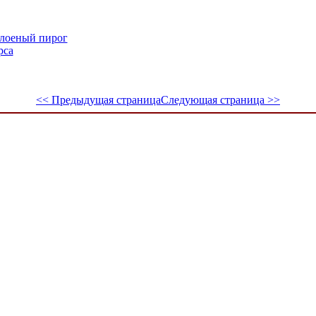
слоеный пирог
рса
<< Предыдущая страница
Следующая страница >>