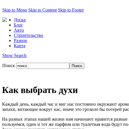
Skip to Menu
Skip to Content
Skip to Footer
Доска
Блог
Авто
Строительство
Разное
Карта
Show Search
Поиск
Как выбрать духи
Каждый день, каждый час и миг нас постоянно окружают арома
запахи, витающие вокруг нас, иначе это грозило бы потерей р
На разных этапах нашей жизни нам начинают нравится разные а
пользуемся, один и тот же парфюм или туалетная вода будут п