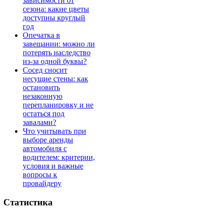
зависимости от
сезона: какие цветы
доступны круглый
год
Опечатка в
завещании: можно ли
потерять наследство
из-за одной буквы?
Сосед сносит
несущие стены: как
остановить
незаконную
перепланировку и не
остаться под
завалами?
Что учитывать при
выборе аренды
автомобиля с
водителем: критерии,
условия и важные
вопросы к
провайдеру
Статистика