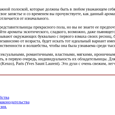
мажной полоской, которые должны быть в любом уважающем себя
вое запястье и со временем вы прочувствуете, как данный арома
отличается от изначального.
редставительницы прекрасного пола, но вы не знаете ее предпо
и ароматы экзотического, сладкого, возможно, даже пьянящего 
ровывают окружающих буквально с первого взмаха своих ресниц, 
независимо от возраста, будет искать тот идеальный вариант име
ственности и волшебства, чтобы она была узнаваема среди тыс
 сексуальными, романтичными, властными, мягкими, ироничны
ыть, в первую очередь, индивидуальность их обладательницы. Д
par (Kenzo), Paris (Yves Saunt Laurent). Это духи с очень свежим
йства
аконодательства
зия.