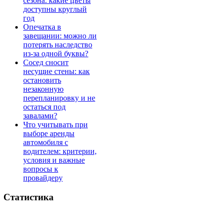
сезона: какие цветы
доступны круглый
год
Опечатка в
завещании: можно ли
потерять наследство
из-за одной буквы?
Сосед сносит
несущие стены: как
остановить
незаконную
перепланировку и не
остаться под
завалами?
Что учитывать при
выборе аренды
автомобиля с
водителем: критерии,
условия и важные
вопросы к
провайдеру
Статистика