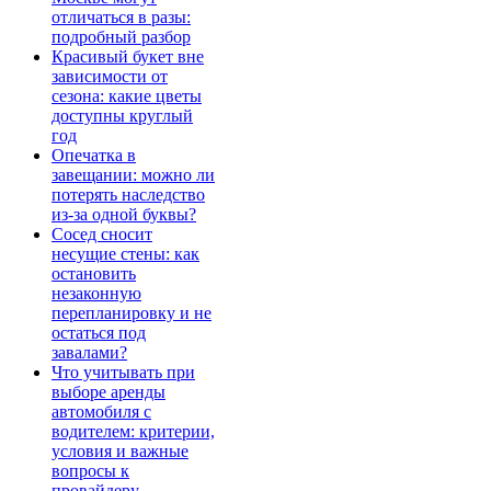
отличаться в разы:
подробный разбор
Красивый букет вне
зависимости от
сезона: какие цветы
доступны круглый
год
Опечатка в
завещании: можно ли
потерять наследство
из-за одной буквы?
Сосед сносит
несущие стены: как
остановить
незаконную
перепланировку и не
остаться под
завалами?
Что учитывать при
выборе аренды
автомобиля с
водителем: критерии,
условия и важные
вопросы к
провайдеру