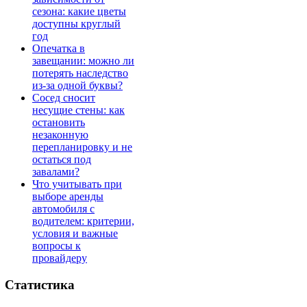
сезона: какие цветы
доступны круглый
год
Опечатка в
завещании: можно ли
потерять наследство
из-за одной буквы?
Сосед сносит
несущие стены: как
остановить
незаконную
перепланировку и не
остаться под
завалами?
Что учитывать при
выборе аренды
автомобиля с
водителем: критерии,
условия и важные
вопросы к
провайдеру
Статистика