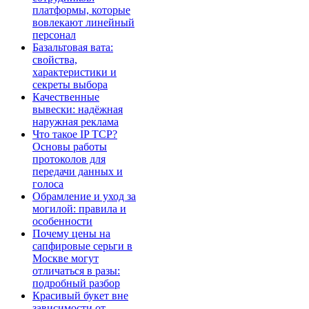
платформы, которые
вовлекают линейный
персонал
Базальтовая вата:
свойства,
характеристики и
секреты выбора
Качественные
вывески: надёжная
наружная реклама
Что такое IP TCP?
Основы работы
протоколов для
передачи данных и
голоса
Обрамление и уход за
могилой: правила и
особенности
Почему цены на
сапфировые серьги в
Москве могут
отличаться в разы:
подробный разбор
Красивый букет вне
зависимости от