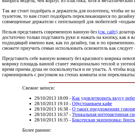
выбрать модель, чей корпус из пластика, хотя и металлический 
Так же стоит подобрать и держатель для полотенец, чтобы не 
туалетом, то вам стоит подобрать перекликающиеся по дизайну 
совмещенные держатели с пепельницей для любителей «подыми
Нельзя представить современную ванную без
(см. сайт)
дозатор
достаточно только подставить руки и нажать на кнопку, как в 
подходящий именно вам, как по дизайну, так и по применению.
сможете приучить семью использовать освежитель как следует 
Представить себе ванную комнату без красивого коврика нево
коврику площадь ванной станет эмоционально теплой и уютной, 
время приема душа не поскользнуться и не упасть. А чтобы вод
гармонировать с рисунком на стенах комнаты или перекликать
Свежие записи:
29/10/2013 18:09
-
Как удовлетворить вкусу ребе
28/10/2013 19:10
-
Обустраиваем кафе
28/10/2013 16:38
-
О таких предложениях говорят
28/10/2013 16:37
-
Уникальная интерактивная си
28/10/2013 16:35
-
Боксерская экипировка: бинты
Более ранние: