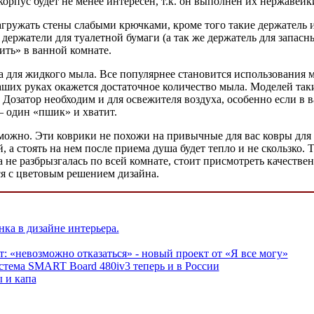
корпус будет не менее интересен, т.к. он выполнен их нержавейки
нагружать стены слабыми крючками, кроме того такие держатель
держатели для туалетной бумаги (а так же держатель для запасны
ть» в ванной комнате.
а для жидкого мыла. Все популярнее становится использования м
ваших руках окажется достаточное количество мыла. Моделей таки
 Дозатор необходим и для освежителя воздуха, особенно если в 
– один «пшик» и хватит.
зможно. Эти коврики не похожи на привычные для вас ковры для
а стоять на нем после приема душа будет тепло и не скользко. Т
а не разбрызгалась по всей комнате, стоит присмотреть качестве
ся с цветовым решением дизайна.
нка в дизайне интерьера.
: «невозможно отказаться» - новый проект от «Я все могу»
стема SMART Board 480iv3 теперь и в России
 и капа