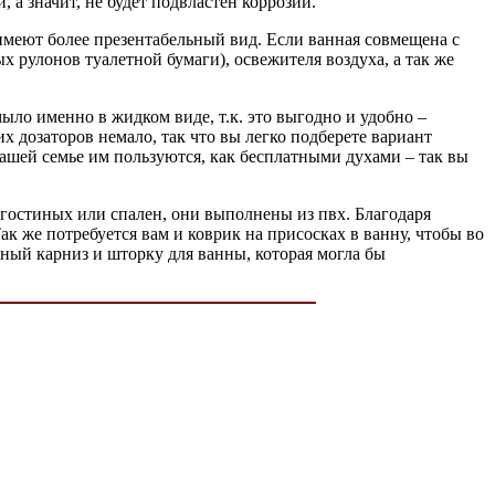
, а значит, не будет подвластен коррозии.
 имеют более презентабельный вид. Если ванная совмещена с
х рулонов туалетной бумаги), освежителя воздуха, а так же
ыло именно в жидком виде, т.к. это выгодно и удобно –
х дозаторов немало, так что вы легко подберете вариант
вашей семье им пользуются, как бесплатными духами – так вы
 гостиных или спален, они выполнены из пвх. Благодаря
ак же потребуется вам и коврик на присосках в ванну, чтобы во
нный карниз и шторку для ванны, которая могла бы