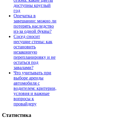
сезона: какие цветы
доступны круглый
год
Опечатка в
завещании: можно ли
потерять наследство
из-за одной буквы?
Сосед сносит
несущие стены: как
остановить
незаконную
перепланировку и не
остаться под
завалами?
Что учитывать при
выборе аренды
автомобиля с
водителем: критерии,
условия и важные
вопросы к
провайдеру
Статистика