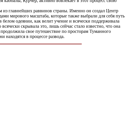
 каббалы, Курчер, активно вовлекает в этот процесс свою
им из главнейших раввинов страны. Именно он создал Центр
ами мирового масштаба, которые также выбрали для себя путь
в белом одеянии, как велит учение и всячески поддерживала
всячески скрывала это, лишь сейчас стало известно, что она
 и продолжила свое путешествие по просторам Туманного
и находятся в процессе развода.