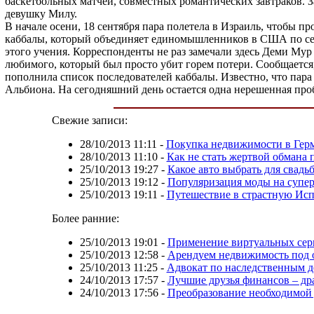
баскетбольных матчей, совместных романтических завтраков. 
девушку Милу.
В начале осени, 18 сентября пара полетела в Израиль, чтобы 
каббалы, который объединяет единомышленников в США по сей 
этого учения. Корреспонденты не раз замечали здесь Деми Мур
любимого, который был просто убит горем потери. Сообщается,
пополнила список последователей каббалы. Известно, что пара
Альбиона. На сегодняшний день остается одна нерешенная про
Свежие записи:
28/10/2013 11:11
-
Покупка недвижимости в Герм
28/10/2013 11:10
-
Как не стать жертвой обмана
25/10/2013 19:27
-
Какое авто выбрать для свадь
25/10/2013 19:12
-
Популяризация моды на супе
25/10/2013 19:11
-
Путешествие в страстную Ис
Более ранние:
25/10/2013 19:01
-
Применение виртуальных сер
25/10/2013 12:58
-
Арендуем недвижимость под 
25/10/2013 11:25
-
Адвокат по наследственным д
24/10/2013 17:57
-
Лучшие друзья финансов – др
24/10/2013 17:56
-
Преобразование необходимой 