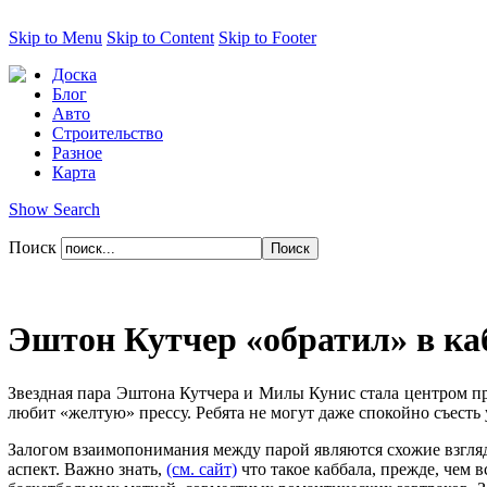
Skip to Menu
Skip to Content
Skip to Footer
Доска
Блог
Авто
Строительство
Разное
Карта
Show Search
Поиск
Эштон Кутчер «обратил» в к
Звездная пара Эштона Кутчера и Милы Кунис стала центром п
любит «желтую» прессу. Ребята не могут даже спокойно съесть
Залогом взаимопонимания между парой являются схожие взгляд
аспект. Важно знать,
(см. сайт)
что такое каббала, прежде, чем