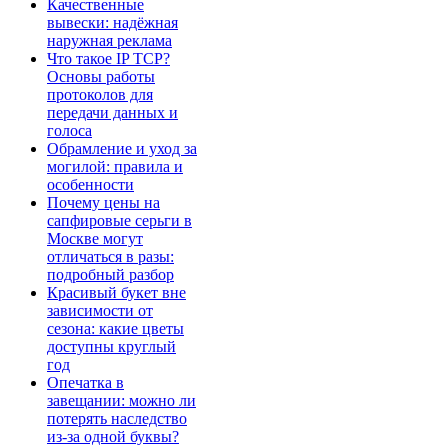
Качественные
вывески: надёжная
наружная реклама
Что такое IP TCP?
Основы работы
протоколов для
передачи данных и
голоса
Обрамление и уход за
могилой: правила и
особенности
Почему цены на
сапфировые серьги в
Москве могут
отличаться в разы:
подробный разбор
Красивый букет вне
зависимости от
сезона: какие цветы
доступны круглый
год
Опечатка в
завещании: можно ли
потерять наследство
из-за одной буквы?