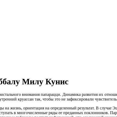
аббалу Милу Кунис
ристального внимания папарацци. Динамика развития их отнош
 утренний круассан так, чтобы это не зафиксировали чувствител
ы на жизнь, ориентация на определенный результат. В случае Э
 вступать в многочисленные ряды ее преданных поклонников. Па