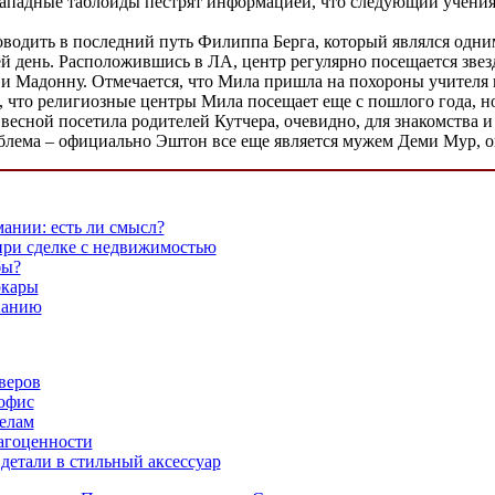
Западные таблоиды пестрят информацией, что следующий учениям
проводить в последний путь Филиппа Берга, который являлся одн
день. Расположившись в ЛА, центр регулярно посещается звезд
 и Мадонну. Отмечается, что Мила пришла на похороны учителя 
 что религиозные центры Мила посещает еще с пошлого года, но 
 весной посетила родителей Кутчера, очевидно, для знакомства
блема – официально Эштон все еще является мужем Деми Мур, он
ании: есть ли смысл?
 при сделке с недвижимостью
бы?
ркары
панию
веров
офис
елам
агоценности
детали в стильный аксессуар