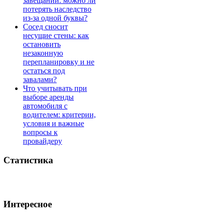
завещании: можно ли
потерять наследство
из-за одной буквы?
Сосед сносит
несущие стены: как
остановить
незаконную
перепланировку и не
остаться под
завалами?
Что учитывать при
выборе аренды
автомобиля с
водителем: критерии,
условия и важные
вопросы к
провайдеру
Статистика
Интересное