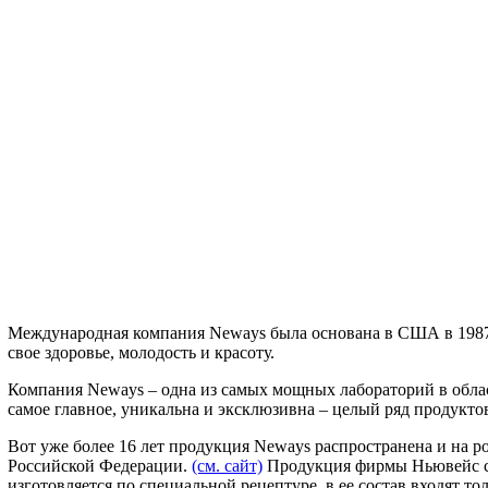
Международная компания Neways была основана в США в 1987 г
свое здоровье, молодость и красоту.
Компания Neways – одна из самых мощных лабораторий в облас
самое главное, уникальна и эксклюзивна – целый ряд продукто
Вот уже более 16 лет продукция Neways распространена и на 
Российской Федерации.
(см. сайт)
Продукция фирмы Ньювейс сос
изготовляется по специальной рецептуре, в ее состав входят т