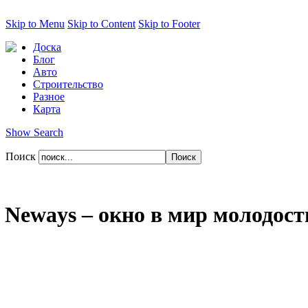
Skip to Menu
Skip to Content
Skip to Footer
Доска
Блог
Авто
Строительство
Разное
Карта
Show Search
Поиск
Neways – окно в мир молодости