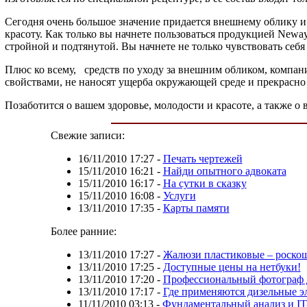
Сегодня очень большое значение придается внешнему облику и
красоту. Как только вы начнете пользоваться продукцией Newa
стройной и подтянутой. Вы начнете не только чувствовать себя 
Плюс ко всему,
средств по уходу за внешним обликом, компан
свойствами, не наносят ущерба окружающей среде и прекрасн
Позаботится о вашем здоровье, молодости и красоте, а также о
Свежие записи:
16/11/2010 17:27
-
Печать чертежей
15/11/2010 16:21
-
Найди опытного адвоката
15/11/2010 16:17
-
На сутки в сказку
15/11/2010 16:08
-
Услуги
13/11/2010 17:35
-
Карты памяти
Более ранние:
13/11/2010 17:27
-
Жалюзи пластиковые – роскош
13/11/2010 17:25
-
Доступные цены на нетбуки!
13/11/2010 17:20
-
Профессиональный фотограф 
13/11/2010 17:17
-
Где применяются дизельные э
11/11/2010 03:13
-
Фундаментальный анализ и IT