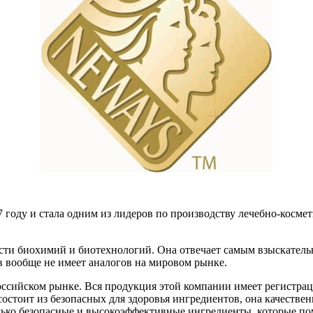
оду и стала одним из лидеров по производству лечебно-космет
ти биохимий и биотехнологий. Она отвечает самым взыскатель
в вообще не имеет аналогов на мировом рынке.
российском рынке. Вся продукция этой компании имеет регистр
тоит из безопасных для здоровья ингредиентов, она качественна
олько безопасные и высокоэффективные ингредиенты, которые пом