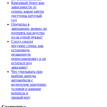
Красивый букет вне
зависимости от
сезона: какие цветы
доступны круглый
год
Опечатка в
завещании: можно ли
потерять наследство
из-за одной буквы?
Сосед сносит
несущие стены: как
остановить
незаконную
перепланировку и не
остаться под
завалами?
Что учитывать при
выборе аренды
автомобиля с
водителем: критерии,
условия и важные
вопросы к
провайдеру
Статистика