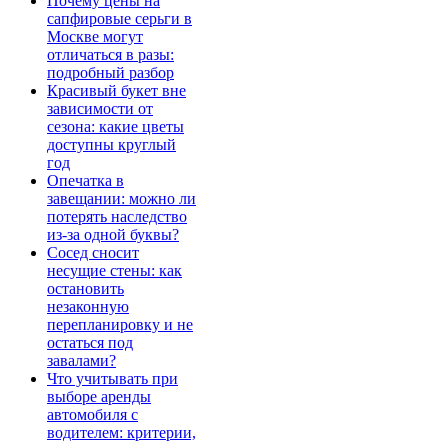
Почему цены на
сапфировые серьги в
Москве могут
отличаться в разы:
подробный разбор
Красивый букет вне
зависимости от
сезона: какие цветы
доступны круглый
год
Опечатка в
завещании: можно ли
потерять наследство
из-за одной буквы?
Сосед сносит
несущие стены: как
остановить
незаконную
перепланировку и не
остаться под
завалами?
Что учитывать при
выборе аренды
автомобиля с
водителем: критерии,