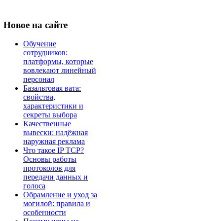
Новое
на сайте
Обучение
сотрудников:
платформы, которые
вовлекают линейный
персонал
Базальтовая вата:
свойства,
характеристики и
секреты выбора
Качественные
вывески: надёжная
наружная реклама
Что такое IP TCP?
Основы работы
протоколов для
передачи данных и
голоса
Обрамление и уход за
могилой: правила и
особенности