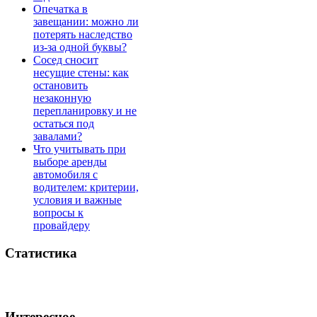
Опечатка в
завещании: можно ли
потерять наследство
из-за одной буквы?
Сосед сносит
несущие стены: как
остановить
незаконную
перепланировку и не
остаться под
завалами?
Что учитывать при
выборе аренды
автомобиля с
водителем: критерии,
условия и важные
вопросы к
провайдеру
Статистика
Интересное