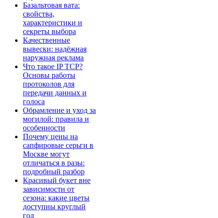
Базальтовая вата:
свойства,
характеристики и
секреты выбора
Качественные
вывески: надёжная
наружная реклама
Что такое IP TCP?
Основы работы
протоколов для
передачи данных и
голоса
Обрамление и уход за
могилой: правила и
особенности
Почему цены на
сапфировые серьги в
Москве могут
отличаться в разы:
подробный разбор
Красивый букет вне
зависимости от
сезона: какие цветы
доступны круглый
год