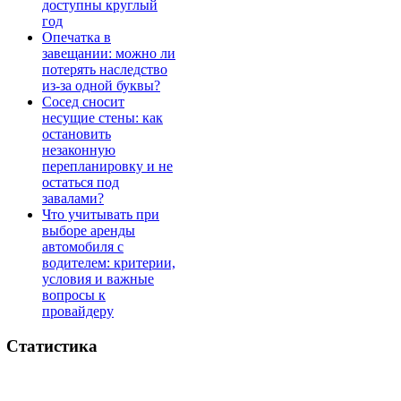
доступны круглый
год
Опечатка в
завещании: можно ли
потерять наследство
из-за одной буквы?
Сосед сносит
несущие стены: как
остановить
незаконную
перепланировку и не
остаться под
завалами?
Что учитывать при
выборе аренды
автомобиля с
водителем: критерии,
условия и важные
вопросы к
провайдеру
Статистика