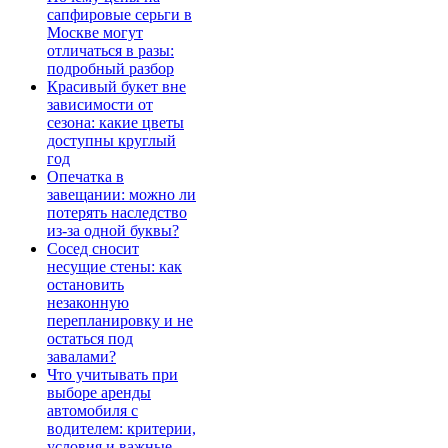
сапфировые серьги в
Москве могут
отличаться в разы:
подробный разбор
Красивый букет вне
зависимости от
сезона: какие цветы
доступны круглый
год
Опечатка в
завещании: можно ли
потерять наследство
из-за одной буквы?
Сосед сносит
несущие стены: как
остановить
незаконную
перепланировку и не
остаться под
завалами?
Что учитывать при
выборе аренды
автомобиля с
водителем: критерии,
условия и важные