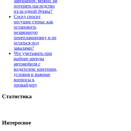
завещании: можно ли
потерять наследство
из-за одной буквы?
Сосед сносит
несущие стены: как
остановить
незаконную
перепланировку и не
остаться под
завалами?
Что учитывать при
выборе аренды
автомобиля с
водителем: критерии,
условия и важные
вопросы к
провайдеру
Статистика
Интересное