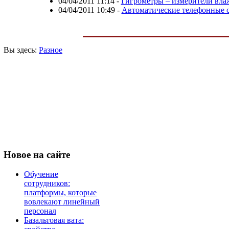
04/04/2011 11:14
-
Гигрометры – измерители вла
04/04/2011 10:49
-
Автоматические телефонные 
Вы здесь:
Разное
Новое
на сайте
Обучение
сотрудников:
платформы, которые
вовлекают линейный
персонал
Базальтовая вата: