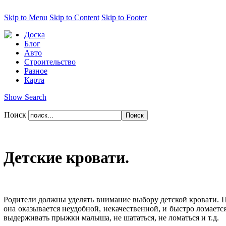
Skip to Menu
Skip to Content
Skip to Footer
Доска
Блог
Авто
Строительство
Разное
Карта
Show Search
Поиск
Детские кровати.
Родители должны уделять внимание выбору детской кровати. П
она оказывается неудобной, некачественной, и быстро ломается
выдерживать прыжки малыша, не шататься, не ломаться и т.д.