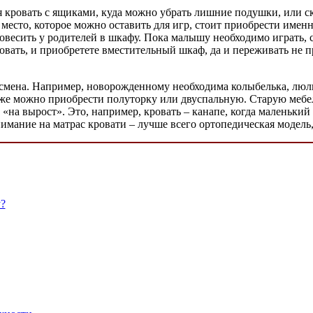
 кровать с ящиками, куда можно убрать лишние подушки, или ск
 место, которое можно оставить для игр, стоит приобрести имен
овесить у родителей в шкафу. Пока малышу необходимо играть, 
овать, и приобретете вместительный шкаф, да и переживать не при
я смена. Например, новорожденному необходима колыбелька, люль
позже можно приобрести полуторку или двуспальную. Старую мебе
«на вырост». Это, например, кровать – канапе, когда маленький 
имание на матрас кровати – лучше всего ортопедическая модель,
?