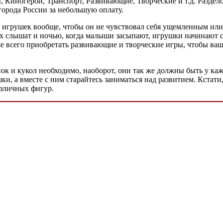
, Киногерои, Транспорт, Развивающие, Творческие и т.д. Раздел
города России за небольшую оплату.
 игрушек вообще, чтобы он не чувствовал себя ущемленным или 
е их слышат и ночью, когда малыши засыпают, игрушки начинают 
е всего приобретать развивающие и творческие игры, чтобы ва
ок и кукол необходимо, наоборот, они так же должны быть у каж
ки, а вместе с ним старайтесь заниматься над развитием. Кста
азличных фигур.