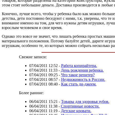
товаров, которые разделены на категории Конструкторы, Куклы
этом стоят небольшие деньги. Доставка производится в любые 
Конечно, лучше всего, чтобы у ребенка было как можно больше
детства, дети постоянно беседуют с ними, т.к. уверены, что т
внимание именно на том, для чего нужны детям игрушки, лучш
взрослым человеком и свое время.
Однако это вовсе не значит, что лишать ребенка простых машин
материального положения. Потому балуйте детей, дарите игруш
игрушкам, особенно те, из которых можно собрать несколько р
Свежие записи:
07/04/2011 12:52
-
Работа копирайтера.
07/04/2011 11:33
-
День рождения ребенка.
07/04/2011 09:25
-
Что такое репитер?
07/04/2011 08:57
-
Недвижимость в России.
07/04/2011 08:40
-
Как стать ди-джеем.
Более ранние:
06/04/2011 15:21
-
Товары для здоровья зубов.
06/04/2011 11:38
-
Спортивные новости.
06/04/2011 11:19
-
Детские кровати.