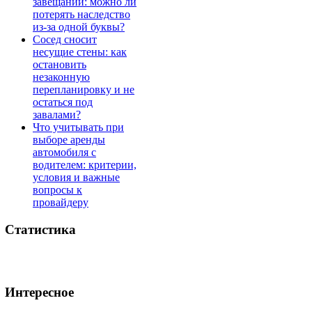
завещании: можно ли
потерять наследство
из-за одной буквы?
Сосед сносит
несущие стены: как
остановить
незаконную
перепланировку и не
остаться под
завалами?
Что учитывать при
выборе аренды
автомобиля с
водителем: критерии,
условия и важные
вопросы к
провайдеру
Статистика
Интересное