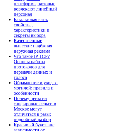
платформы, которые
вовлекают линейный
персонал
Базальтовая вата:
свойства,
характеристики и
секреты выбора
Качественные
вывески: надёжная
наружная реклама
Что такое IP TCP?
Основы работы
протоколов для
передачи данных и
голоса
Обрамление и уход за
могилой: правила и
особенности
Почему цены на
сапфировые серьги в
Москве могут
отличаться в разы:
подробный разбор
Красивый букет вне
зависимости от