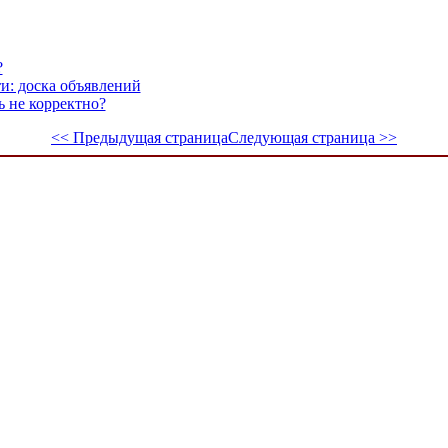
?
ти: доска объявлений
ь не корректно?
<< Предыдущая страница
Следующая страница >>