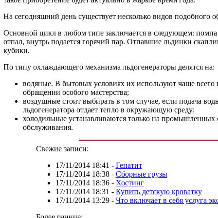
На сегодняшний день существует несколько видов подобного 
Основной цикл в любом типе заключается в следующем: помпа п
отпал, внутрь подается горячий пар. Отпавшие льдинки скапли
кубики.
По типу охлаждающего механизма льдогенераторы делятся на:
водяные. В бытовых условиях их используют чаще всего и
обращении особого мастерства;
воздушные стоит выбирать в том случае, если подача вод
льдогенератора отдает тепло в окружающую среду;
холодильные устанавливаются только на промышленных о
обслуживания.
Свежие записи:
17/11/2014 18:41
-
Гепатит
17/11/2014 18:38
-
Сборные грузы
17/11/2014 18:36
-
Хостинг
17/11/2014 18:31
-
Купить детскую кроватку
17/11/2014 13:29
-
Что включает в себя услуга э
Более ранние: