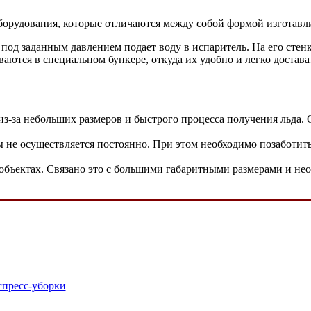
оборудования, которые отличаются между собой формой изготав
од заданным давлением подает воду в испаритель. На его стенка
ваются в специальном бункере, откуда их удобно и легко достав
з-за небольших размеров и быстрого процесса получения льда. 
ы не осуществляется постоянно. При этом необходимо позаботит
бъектах. Связано это с большими габаритными размерами и не
кспресс-уборки