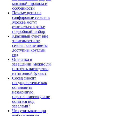
могилой: правила и
особенности
Почему цены на
сапфировые серьги в
Москве могут
отличаться в разы:
подробный разбор
Красивый букет вне
зависимости от
сезона: какие цветы
доступны круглый
год
Опечатка в
завещании: можно ли
потерять наследство
из-за одной буквы?
Сосед сносит
несущие стены: как
остановить
незаконную
перепланировку и не
остаться под
завалами?
Что учитывать при
выборе аренды