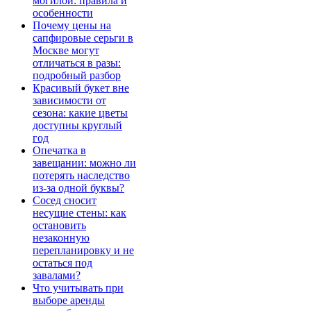
могилой: правила и
особенности
Почему цены на
сапфировые серьги в
Москве могут
отличаться в разы:
подробный разбор
Красивый букет вне
зависимости от
сезона: какие цветы
доступны круглый
год
Опечатка в
завещании: можно ли
потерять наследство
из-за одной буквы?
Сосед сносит
несущие стены: как
остановить
незаконную
перепланировку и не
остаться под
завалами?
Что учитывать при
выборе аренды