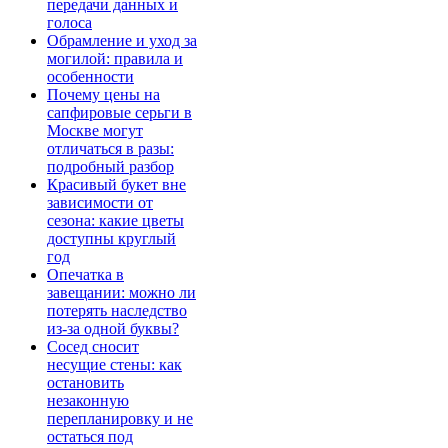
передачи данных и
голоса
Обрамление и уход за
могилой: правила и
особенности
Почему цены на
сапфировые серьги в
Москве могут
отличаться в разы:
подробный разбор
Красивый букет вне
зависимости от
сезона: какие цветы
доступны круглый
год
Опечатка в
завещании: можно ли
потерять наследство
из-за одной буквы?
Сосед сносит
несущие стены: как
остановить
незаконную
перепланировку и не
остаться под