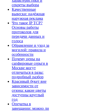
характеристики и
секреты выбора
Качественные
вывески: надёжная
наружная реклама
Что такое IP TCP?
Основы работы
протоколов для
передачи данных и
голоса
Обрамление и уход за
могилой: правила и
особенности
Почему цены на
сапфировые серьги в
Москве могут
отличаться в разы:
подробный разбор
Красивый букет вне
зависимости от
сезона: какие цветы
доступны круглый
год
Опечатка в
завещании: можно ли