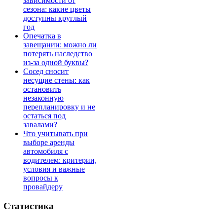
зависимости от
сезона: какие цветы
доступны круглый
год
Опечатка в
завещании: можно ли
потерять наследство
из-за одной буквы?
Сосед сносит
несущие стены: как
остановить
незаконную
перепланировку и не
остаться под
завалами?
Что учитывать при
выборе аренды
автомобиля с
водителем: критерии,
условия и важные
вопросы к
провайдеру
Статистика