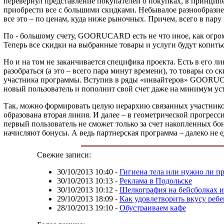
перевернул представление покупателей о покупках, в принципе
приобрести все с большими скидками. Небывалое разнообразие
все это – по ценам, куда ниже рыночных. Причем, всего в пар
По - большому счету, GOORUCARD есть не что иное, как огром
Теперь все скидки на выбранные товары и услуги будут копитьс
Но и на том не заканчивается специфика проекта. Есть в его л
разобраться (а это – всего пара минут времени), то товары со
участника программы. Вступив в ряды «инвайтеров» GOORUCAR
новый пользователь и пополнит свой счет даже на минимум уста
Так, можно формировать целую иерархию связанных участников
образована вторая линия. И далее – в геометрической прогресс
первый пользователь не сможет только за счет накопленных бон
начисляют бонусы. А ведь партнерская программа – далеко не
Свежие записи:
30/10/2013 10:40
-
Гигиена тела или нужно ли пр
30/10/2013 10:13
-
Реклама в Подольске
30/10/2013 10:12
-
Шелкография на бейсболках и
29/10/2013 18:09
-
Как удовлетворить вкусу ребе
28/10/2013 19:10
-
Обустраиваем кафе