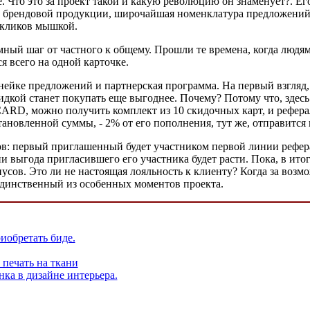
. Что это за проект такой и какую революцию он знаменует?. Е
 брендовой продукции, широчайшая номенклатура предложений – 
у кликов мышкой.
ный шаг от частного к общему. Прошли те времена, когда людя
я всего на одной карточке.
инейке предложений и партнерская программа. На первый взгляд, 
 скидкой станет покупать еще выгоднее. Почему? Потому что, зде
D, можно получить комплект из 10 скидочных карт, и рефераль
новленной суммы, - 2% от его пополнения, тут же, отправится на
: первый приглашенный будет участником первой линии реферал
ии выгода пригласившего его участника будет расти. Пока, в ит
усов. Это ли не настоящая лояльность к клиенту? Когда за возм
 единственный из особенных моментов проекта.
иобретать биде.
 печать на ткани
нка в дизайне интерьера.