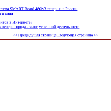
стема SMART Board 480iv3 теперь и в России
 и капа
ентов в Интернете?
центре города - залог успешной деятельности
<< Предыдущая страница
Следующая страница >>