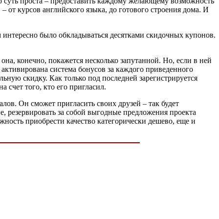
го суть проста – предоставить каждому желающему возможность
от курсов английского языка, до готового строения дома. И
м интересно было обкладываться десятками скидочных купонов.
она, конечно, покажется несколько запутанной. Но, если в ней
сь активирована система бонусов за каждого приведенного
ную скидку. Как только под последней зарегистрируется
 счет того, кто его пригласил.
ов. Он сможет пригласить своих друзей – так будет
оге, резервировать за собой выгодные предложения проекта
ожность приобрести качество категорически дешево, еще и