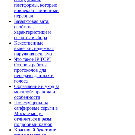
платформы, которые
вовлекают линейный
персонал
Базальтовая вата:
свойства,
характеристики и
секреты выбора
Качественные
вывески: надёжная
наружная реклама
Что такое IP TCP?
Основы работы
протоколов для
передачи данных и
голоса
Обрамление и уход за
могилой: правила и
особенности
Почему цены на
сапфировые серьги в
Москве могут
отличаться в разы:
подробный разбор
Красивый букет вне