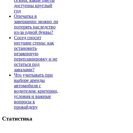
сезона: какие цветы
доступны круглый
год
Опечатка в
завещании: можно ли
потерять наследство
из-за одной буквы?
Сосед сносит
несущие стены: как
остановить
незаконную
перепланировку и не
остаться под
завалами?
Что учитывать при
выборе аренды
автомобиля с
водителем: критерии,
условия и важные
вопросы к
провайдеру
Статистика