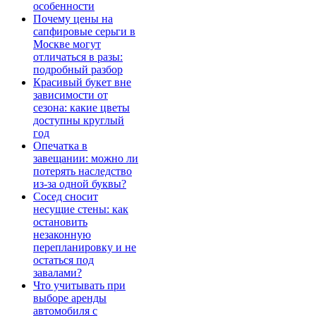
особенности
Почему цены на
сапфировые серьги в
Москве могут
отличаться в разы:
подробный разбор
Красивый букет вне
зависимости от
сезона: какие цветы
доступны круглый
год
Опечатка в
завещании: можно ли
потерять наследство
из-за одной буквы?
Сосед сносит
несущие стены: как
остановить
незаконную
перепланировку и не
остаться под
завалами?
Что учитывать при
выборе аренды
автомобиля с