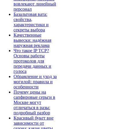
вовлекают линейный
персонал
Базальтовая вата:
свойства,
характеристики и
секреты выбора
Качественные
вывески: надёжная
наружная реклама
Что такое IP TCP?
Основы работы
протоколов для
передачи данных и
голоса
Обрамление и уход за
могилой: правила и
особенности
Почему цены на
сапфировые серьги в
Москве могут
отличаться в разы:
подробный разбор
Красивый букет вне
зависимости от
сезона: какие цветы