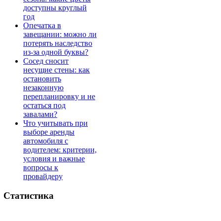
доступны круглый
год
Опечатка в
завещании: можно ли
потерять наследство
из-за одной буквы?
Сосед сносит
несущие стены: как
остановить
незаконную
перепланировку и не
остаться под
завалами?
Что учитывать при
выборе аренды
автомобиля с
водителем: критерии,
условия и важные
вопросы к
провайдеру
Статистика