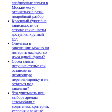
сапфировые серьги в
Москве могут
отличаться в разы:
подробный разбор
Красивый букет вне
зависимости от
сезона: какие цветы
доступны круглый
год
Опечатка в
завещании: можно ли
потерять наследство
из-за одной буквы?
Сосед сносит
несущие стены: как
остановить
незаконную
перепланировку и не
остаться под
завалами?
Что учитывать при
выборе аренды
автомобиля с
водителем: критерии,
условия и важные