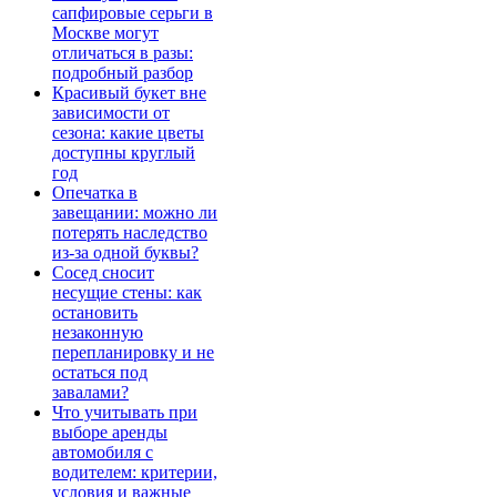
сапфировые серьги в
Москве могут
отличаться в разы:
подробный разбор
Красивый букет вне
зависимости от
сезона: какие цветы
доступны круглый
год
Опечатка в
завещании: можно ли
потерять наследство
из-за одной буквы?
Сосед сносит
несущие стены: как
остановить
незаконную
перепланировку и не
остаться под
завалами?
Что учитывать при
выборе аренды
автомобиля с
водителем: критерии,
условия и важные