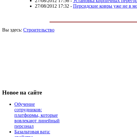
27/08/2012 17:56
-
Установка кирпичных перего
27/08/2012 17:32
-
Персидские ковры уже не в м
Вы здесь:
Строительство
Новое
на сайте
Обучение
сотрудников:
платформы, которые
вовлекают линейный
персонал
Базальтовая вата: