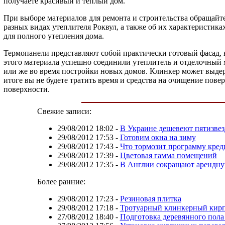
получаете красивый и теплый дом.
При выборе материалов для ремонта и строительства обращайте
разных видах утеплителя Роквул, а также об их характеристик
для полного утепления дома.
Термопанели представляют собой практически готовый фасад, в
этого материала успешно соединили утеплитель и отделочный м
или же во время постройки новых домов. Клинкер может выдержа
итоге вы не будете тратить время и средства на очищение пов
поверхности.
Свежие записи:
29/08/2012 18:02
-
В Украине дешевеют пятизвез
29/08/2012 17:53
-
Готовим окна на зиму
29/08/2012 17:43
-
Что тормозит программу кред
29/08/2012 17:39
-
Цветовая гамма помещений
29/08/2012 17:35
-
В Англии сокращают арендну
Более ранние:
29/08/2012 17:23
-
Резиновая плитка
29/08/2012 17:18
-
Тротуарный клинкерный кирп
27/08/2012 18:40
-
Подготовка деревянного пола