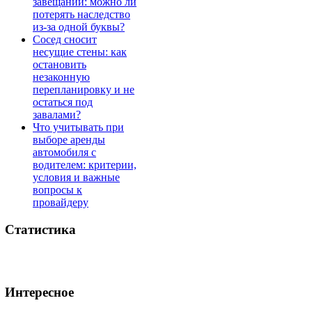
завещании: можно ли
потерять наследство
из-за одной буквы?
Сосед сносит
несущие стены: как
остановить
незаконную
перепланировку и не
остаться под
завалами?
Что учитывать при
выборе аренды
автомобиля с
водителем: критерии,
условия и важные
вопросы к
провайдеру
Статистика
Интересное