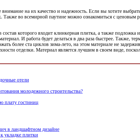
 внимание на их качество и надежность. Если вы хотите выбрат
ах. Также во всемирной паутине можно ознакомиться с ценовым р
 состав которого входит клинкерная плитка, а также подложка 
атериал. И работа будет делаться в два раза быстрее. Также, т
ть более ста циклов зима-лето, на этом материале не задерживае
ерхности отделки. Материал является лучшим в своем виде, поск
дочные отели
итования молодежного строительства?
ю плату гостиниц
ич в ландшафтном дизайне
 к укладке плитки