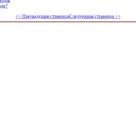
родок
оде?
<< Предыдущая страница
Следующая страница >>