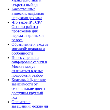
характеристики и
секреты выбора
Качественные
вывески: надёжная
наружная реклама
Что такое IP TCP?
Основы работы
протоколов для
передачи данных и
голоса
Обрамление и уход за
могилой: правила и
особенности
Почему цены на
сапфировые серьги в
Москве могут
отличаться в разы:
подробный разбор
Красивый букет вне
зависимости от
сезона: какие цветы
доступны круглый
год
Опечатка в
завещании: можно ли