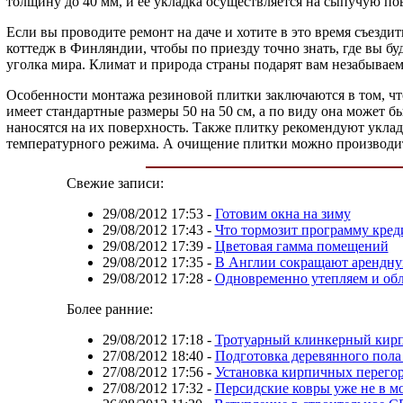
толщину до 40 мм, и ее укладка осуществляется на сыпучую пов
Если вы проводите ремонт на даче и хотите в это время съезди
коттедж в Финляндии, чтобы по приезду точно знать, где вы б
уголка мира. Климат и природа страны подарят вам незабываем
Особенности монтажа резиновой плитки заключаются в том, что
имеет стандартные размеры 50 на 50 см, а по виду она может 
наносятся на их поверхность. Также плитку рекомендуют уклад
температурного режима. А очищение плитки можно производит
Свежие записи:
29/08/2012 17:53
-
Готовим окна на зиму
29/08/2012 17:43
-
Что тормозит программу кред
29/08/2012 17:39
-
Цветовая гамма помещений
29/08/2012 17:35
-
В Англии сокращают арендну
29/08/2012 17:28
-
Одновременно утепляем и об
Более ранние:
29/08/2012 17:18
-
Тротуарный клинкерный кирп
27/08/2012 18:40
-
Подготовка деревянного пола
27/08/2012 17:56
-
Установка кирпичных перего
27/08/2012 17:32
-
Персидские ковры уже не в м