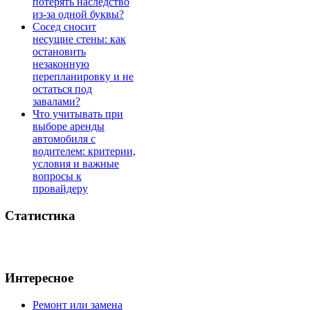
потерять наследство
из-за одной буквы?
Сосед сносит
несущие стены: как
остановить
незаконную
перепланировку и не
остаться под
завалами?
Что учитывать при
выборе аренды
автомобиля с
водителем: критерии,
условия и важные
вопросы к
провайдеру
Статистика
Интересное
Ремонт или замена