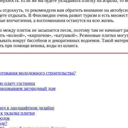
ерхность. Если же вы будете укладывать плитку на асфальт, то 
ть отдохнуть, то рекомендуем вам обратить внимание на автобус
удете отдыхать. В Финляндии очень развит туризм и есть множес
ые впечатления, а воспоминания останутся на всю жизнь.
 между плиток не засыпается песок, поэтому там не начинает ра
быть «волной», «кирпичом», «катушкой». Резиновые плитки могу
ывать вокруг бассейнов и декоративных водоемов. Такой матери
ь при помощи веника, воды из шланга.
итования молодежного строительства?
ю плату гостиниц
лицовываем загородный дом
ич в ландшафтном дизайне
 к укладке плитки
родок
оде?