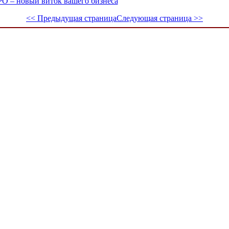
РО – новый виток вашего бизнеса
<< Предыдущая страница
Следующая страница >>