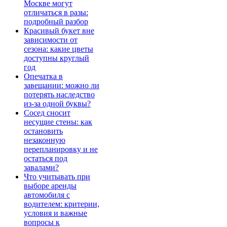
Москве могут
отличаться в разы:
подробный разбор
Красивый букет вне
зависимости от
сезона: какие цветы
доступны круглый
год
Опечатка в
завещании: можно ли
потерять наследство
из-за одной буквы?
Сосед сносит
несущие стены: как
остановить
незаконную
перепланировку и не
остаться под
завалами?
Что учитывать при
выборе аренды
автомобиля с
водителем: критерии,
условия и важные
вопросы к