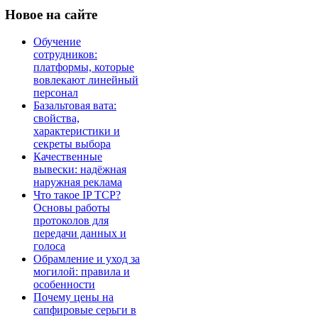
Новое
на сайте
Обучение
сотрудников:
платформы, которые
вовлекают линейный
персонал
Базальтовая вата:
свойства,
характеристики и
секреты выбора
Качественные
вывески: надёжная
наружная реклама
Что такое IP TCP?
Основы работы
протоколов для
передачи данных и
голоса
Обрамление и уход за
могилой: правила и
особенности
Почему цены на
сапфировые серьги в