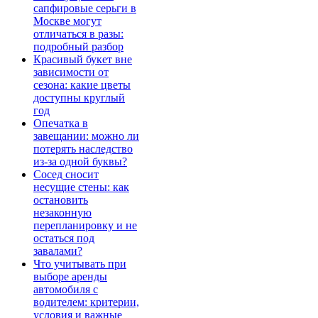
сапфировые серьги в
Москве могут
отличаться в разы:
подробный разбор
Красивый букет вне
зависимости от
сезона: какие цветы
доступны круглый
год
Опечатка в
завещании: можно ли
потерять наследство
из-за одной буквы?
Сосед сносит
несущие стены: как
остановить
незаконную
перепланировку и не
остаться под
завалами?
Что учитывать при
выборе аренды
автомобиля с
водителем: критерии,
условия и важные