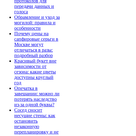
протоколов для
передачи данных и
голоса
Обрамление и уход за
могилой: правила и
особенности
Почему цены на
сапфировые серьги в
Москве могут
отличаться в разы:
подробный разбор
Красивый букет вне
зависимости от
сезона: какие цветы
доступны круглый
год
Опечатка в
завещании: можно ли
потерять наследство
из-за одной буквы?
Сосед сносит
несущие стены: как
остановить
незаконную
перепланировку и не