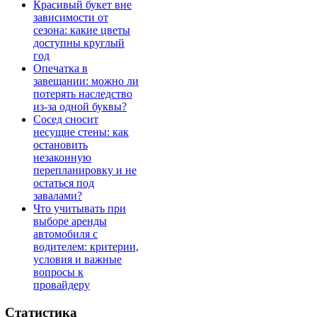
Красивый букет вне
зависимости от
сезона: какие цветы
доступны круглый
год
Опечатка в
завещании: можно ли
потерять наследство
из-за одной буквы?
Сосед сносит
несущие стены: как
остановить
незаконную
перепланировку и не
остаться под
завалами?
Что учитывать при
выборе аренды
автомобиля с
водителем: критерии,
условия и важные
вопросы к
провайдеру
Статистика