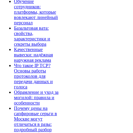
Обучение
сотрудников:
платформы, которые
вовлекают линейный
персонал
Базальтовая вата:
свойства,
характеристики и
секреты выбора
Качественные
вывески: надёжная
наружная реклама
Что такое IP TCP?
Основы работы
протоколов для
передачи данных и
голоса
Обрамление и уход за
могилой: правила и
особенности
Почему цены на
сапфировые серьги в
Москве могут
отличаться в разы:
подробный разбор