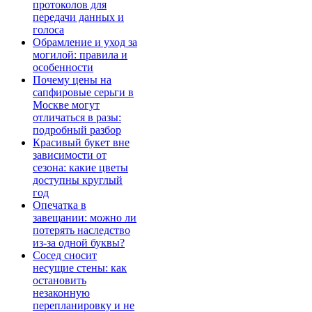
протоколов для
передачи данных и
голоса
Обрамление и уход за
могилой: правила и
особенности
Почему цены на
сапфировые серьги в
Москве могут
отличаться в разы:
подробный разбор
Красивый букет вне
зависимости от
сезона: какие цветы
доступны круглый
год
Опечатка в
завещании: можно ли
потерять наследство
из-за одной буквы?
Сосед сносит
несущие стены: как
остановить
незаконную
перепланировку и не